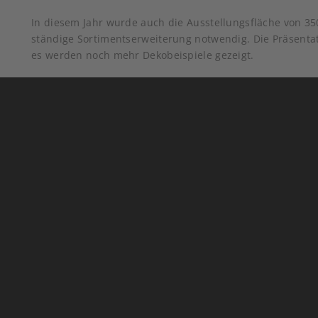
In diesem Jahr wurde auch die Ausstellungsfläche von 35
ständige Sortimentserweiterung notwendig. Die Präsentat
es werden noch mehr Dekobeispiele gezeigt.