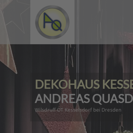
DEKOHAUS KESS
ANDREAS QUAS
Wilsdruff OT Kesselsdorf bei Dresden