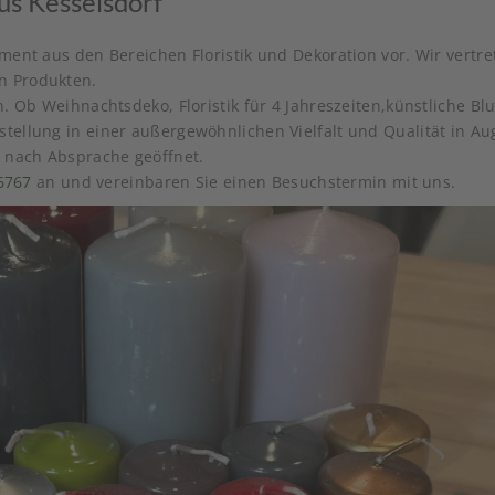
s Kesselsdorf
timent aus den Bereichen Floristik und Dekoration vor. Wir vert
n Produkten.
en. Ob Weihnachtsdeko, Floristik für 4 Jahreszeiten,künstliche 
sstellung in einer außergewöhnlichen Vielfalt und Qualität in 
d nach Absprache geöffnet.
6767
an und vereinbaren Sie einen Besuchstermin mit uns.