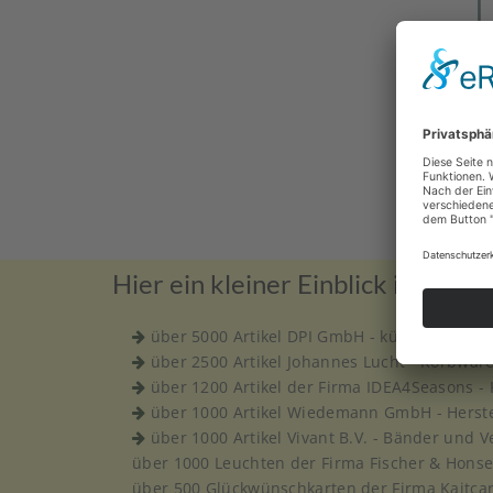
Hier ein kleiner Einblick in unser
über 5000 Artikel DPI GmbH - künstliche Pf
über 2500 Artikel Johannes Lucht - Korbware
über 1200 Artikel der Firma IDEA4Seasons - 
über 1000 Artikel Wiedemann GmbH - Herste
über 1000 Artikel Vivant B.V. - Bänder und 
über 1000 Leuchten der Firma Fischer & Honsel
über 500 Glückwünschkarten der Firma Kaitca