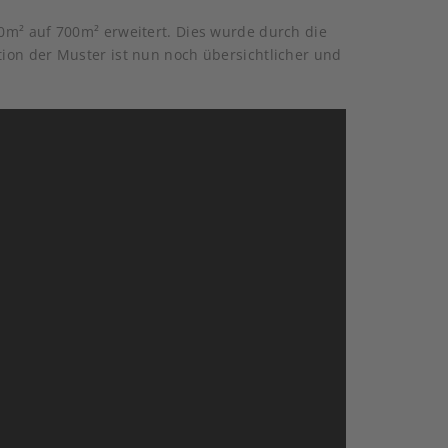
0m² auf 700m² erweitert. Dies wurde durch die
ion der Muster ist nun noch übersichtlicher und