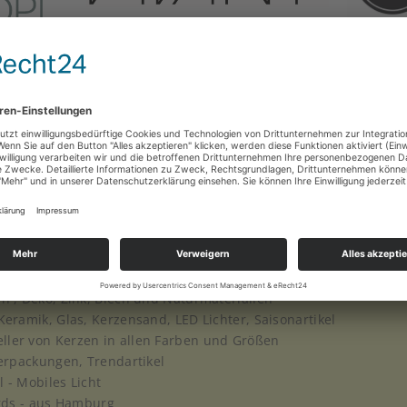
 Sortiment:
lanzen und Seidenblumen, Dekoartikel, Großgefäße
n , Deko, Zink, Blech und Naturmaterialien
Keramik, Glas, Kerzensand, LED Lichter, Saisonartikel
ller von Kerzen in allen Farben und Größen
Verpackungen, Trendartikel
 - Mobiles Licht
rds - aus Hamburg