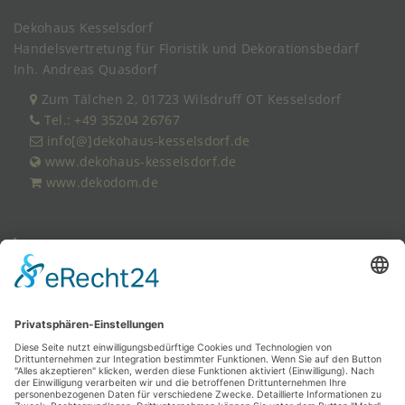
Dekohaus Kesselsdorf
Handelsvertretung für Floristik und Dekorationsbedarf
Inh. Andreas Quasdorf
Zum Tälchen 2, 01723 Wilsdruff OT Kesselsdorf
Tel.: +49 35204 26767
info[@]dekohaus-kesselsdorf.de
www.dekohaus-kesselsdorf.de
www.dekodom.de
Newsletter
Wir halten Sie über unsere Neuheiten auf dem Laufenden.
Bitte senden Sie uns dazu eine
E-Mail-Anfrage
.
Service & Informationen
Handelsvertretungen