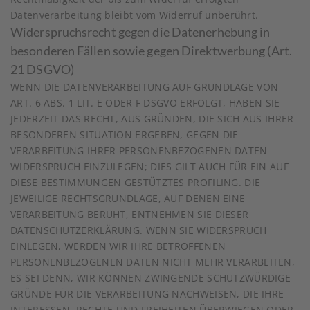
Datenverarbeitung bleibt vom Widerruf unberührt.
Widerspruchsrecht gegen die Datenerhebung in
besonderen Fällen sowie gegen Direktwerbung (Art.
21 DSGVO)
WENN DIE DATENVERARBEITUNG AUF GRUNDLAGE VON
ART. 6 ABS. 1 LIT. E ODER F DSGVO ERFOLGT, HABEN SIE
JEDERZEIT DAS RECHT, AUS GRÜNDEN, DIE SICH AUS IHRER
BESONDEREN SITUATION ERGEBEN, GEGEN DIE
VERARBEITUNG IHRER PERSONENBEZOGENEN DATEN
WIDERSPRUCH EINZULEGEN; DIES GILT AUCH FÜR EIN AUF
DIESE BESTIMMUNGEN GESTÜTZTES PROFILING. DIE
JEWEILIGE RECHTSGRUNDLAGE, AUF DENEN EINE
VERARBEITUNG BERUHT, ENTNEHMEN SIE DIESER
DATENSCHUTZERKLÄRUNG. WENN SIE WIDERSPRUCH
EINLEGEN, WERDEN WIR IHRE BETROFFENEN
PERSONENBEZOGENEN DATEN NICHT MEHR VERARBEITEN,
ES SEI DENN, WIR KÖNNEN ZWINGENDE SCHUTZWÜRDIGE
GRÜNDE FÜR DIE VERARBEITUNG NACHWEISEN, DIE IHRE
INTERESSEN, RECHTE UND FREIHEITEN ÜBERWIEGEN ODER